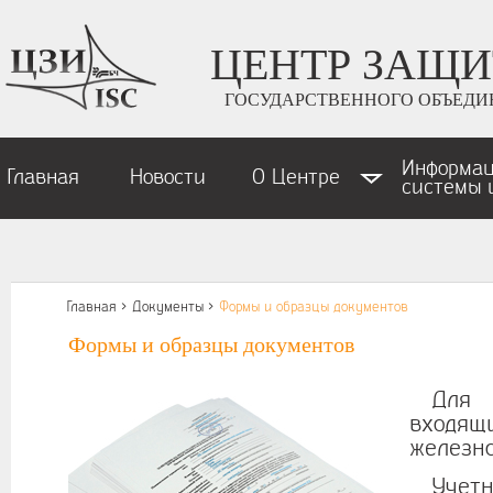
ЦЕНТР ЗАЩ
ГОСУДАРСТВЕННОГО ОБЪЕДИ
Информа
Главная
Новости
О Центре
системы 
Главная >
Документы >
Формы и образцы документов
Формы и образцы документов
Для
входящ
железно
Учет