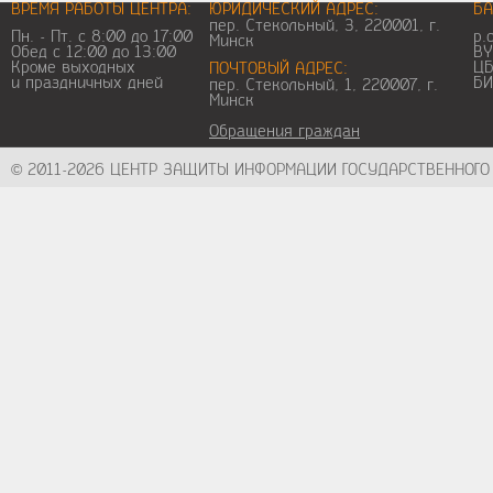
ВРЕМЯ РАБОТЫ ЦЕНТРА:
ЮРИДИЧЕСКИЙ АДРЕС:
БА
пер. Стекольный, 3, 220001, г. 
Пн. - Пт. с 8:00 до 17:00
р.
Минск
Обед с 12:00 до 13:00
BY
Кроме выходных
ЦБ
ПОЧТОВЫЙ АДРЕС:
и праздничных дней
БИ
пер. Стекольный, 1, 220007, г. 
Минск
Обращения граждан
© 2011-2026 ЦЕНТР ЗАЩИТЫ ИНФОРМАЦИИ ГОСУДАРСТВЕННОГО